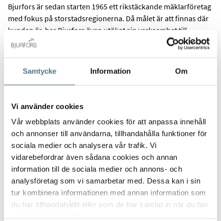
Bjurfors är sedan starten 1965 ett rikstäckande mäklarföretag
med fokus på storstadsregionerna. Då målet är att finnas där
kunden är, har Bjurfors även utökat sin verksamhet till
utlandet och nyproduktion. Bjurfors är idag en av Stockholms
största & växande mäklarbyråer med ca 120 anställda och 24
kontor bara i Stockholmsområdet.
Samtycke
Information
Om
Bjurfors Nyproduktion fokuserar uteslutande på försäljning
av nyproducerade bostäder och finns representerade i
Vi använder cookies
Sveriges 3 storstadsregioner. Det som gör Bjurfors
Nyproduktion unikt är att de knyter samman Bjurfors starka
Vår webbplats använder cookies för att anpassa innehåll
varumärke med lokal spetskompetens samt expertis inom
och annonser till användarna, tillhandahålla funktioner för
nyproduktionsutveckling & försäljning.
sociala medier och analysera vår trafik. Vi
vidarebefordrar även sådana cookies och annan
information till de sociala medier och annons- och
Bjurfors Nyproduktion Stockholm, ett franchisebolag som till
analysföretag som vi samarbetar med. Dessa kan i sin
100% inriktar sig på försäljning av nyproducerade bostäder.
tur kombinera informationen med annan information som
Kombinationen av Bjurfors organisation och varumärke
du har tillhandahållit eller som de har samlat in när du har
tillsammans med vår erfarenhet och kunskap skapar ett bolag
använt deras tjänster.
som kan erbjuda våra uppdragsgivare en mycket komplett