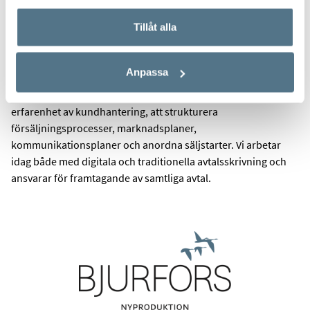
mäklartjänst.
Tillåt alla
Vi kan bistå våra uppdragsgivare från tidiga skeden i
utvecklingsprocessen med bland annat målgruppsanalys,
Anpassa
värdering, målgruppsanpassning, framtagande av grafisk
profil och försäljningsmaterial. Vi har även en gedigen
erfarenhet av kundhantering, att strukturera
försäljningsprocesser, marknadsplaner,
kommunikationsplaner och anordna säljstarter. Vi arbetar
idag både med digitala och traditionella avtalsskrivning och
ansvarar för framtagande av samtliga avtal.