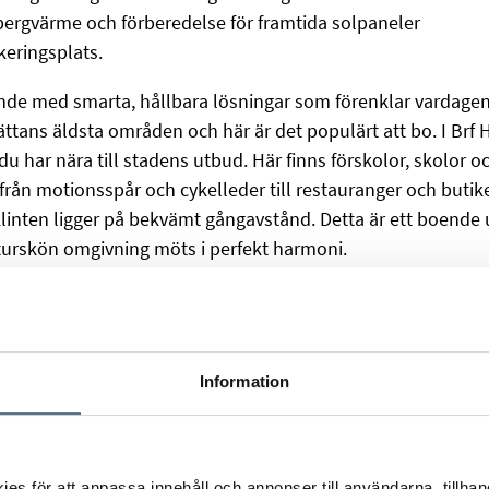
ergvärme och förberedelse för framtida solpaneler
rkeringsplats.
nde med smarta, hållbara lösningar som förenklar vardagen 
ättans äldsta områden och här är det populärt att bo. I Br
 har nära till stadens utbud. Här finns förskolor, skolor oc
 – från motionsspår och cykelleder till restauranger och buti
inten ligger på bekvämt gångavstånd. Detta är ett boende u
turskön omgivning möts i perfekt harmoni.
r – där livskvalitet står i fokus.
och Kajsa Andersson på Bjurfors Trollhättan på, 0520-42 2
Information
s för att anpassa innehåll och annonser till användarna, tillhand