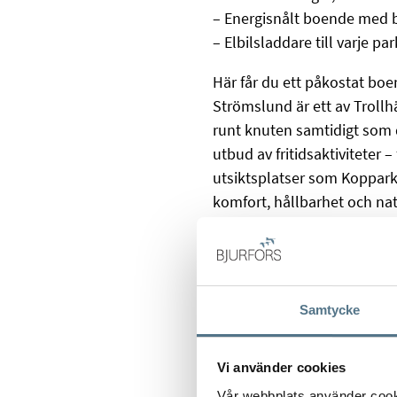
– Energisnålt boende med b
– Elbilsladdare till varje pa
Här får du ett påkostat boe
Strömslund är ett av Trollh
runt knuten samtidigt som du
utbud av fritidsaktiviteter
utsiktsplatser som Kopparkl
komfort, hållbarhet och na
Välkommen hem till Brf Heime
Kontakta Robin Bergendahl 
och mer information!
Samtycke
Vi använder cookies
Vår webbplats använder cookie