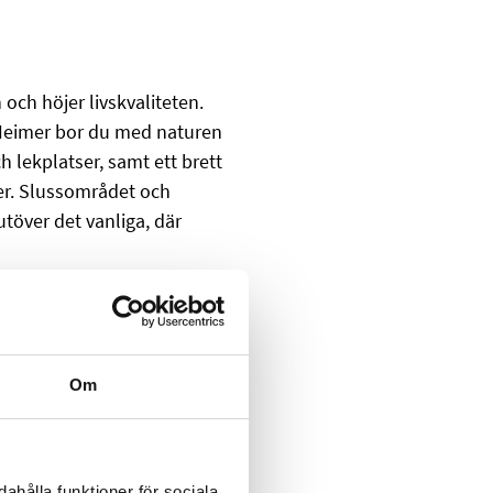
och höjer livskvaliteten.
f Heimer bor du med naturen
h lekplatser, samt ett brett
ker. Slussområdet och
töver det vanliga, där
0 10 för intresseanmälan
Om
ahålla funktioner för sociala