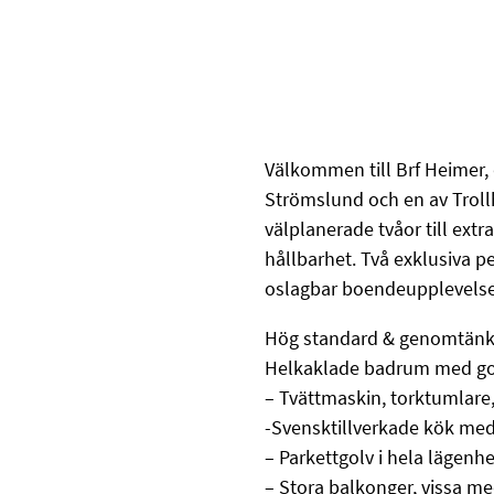
Välkommen till Brf Heimer, 
Strömslund och en av Trollh
välplanerade tvåor till extr
hållbarhet. Två exklusiva p
oslagbar boendeupplevelse
Hög standard & genomtänkt 
Helkaklade badrum med g
– Tvättmaskin, torktumlare,
-Svensktillverkade kök med 
– Parkettgolv i hela lägenh
– Stora balkonger, vissa me