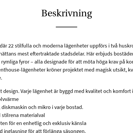
Beskrivning
där 22 stilfulla och moderna lägenheter uppförs i två huskro
ättans mest eftertraktade stadsdelar. Här erbjuds bostäder 
a rymliga fyror – alla designade för att möta höga krav på ko
enthouse-lägenheter kröner projektet med magisk utsikt, kvä
.
design. Varje lägenhet är byggd med kvalitet och komfort i
olvvärme
 diskmaskin och mikro i varje bostad.
stilrena materialval
eten för en enhetlig och exklusiv känsla
d inglasning för att förlänga säsongen.