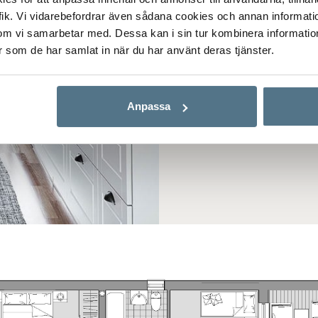
ik. Vi vidarebefordrar även sådana cookies och annan informatio
Du som vill sätta d
om vi samarbetar med. Dessa kan i sin tur kombinera informati
luckor, kakel, bänks
er som de har samlat in när du har använt deras tjänster.
vitvarupaket. Valmö
och golvvärme.
Anpassa