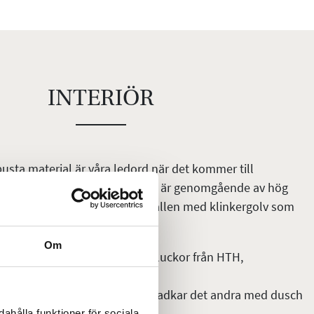
INTERIÖR
usta material är våra ledord när det kommer till
aterial utvalda med omsorg och är genomgående av hög
ard. Det första du möts av är hallen med klinkergolv som
olv i alla rum.
Om
 grundutförande med släta vita luckor från HTH,
nbyggd mikrovågsugn.
 på varje plan, det ena med badkar det andra med dusch
a hela familjens behov.
ahålla funktioner för sociala