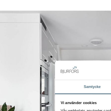
Samtycke
Vi använder cookies
Vår webbplats använder cookie