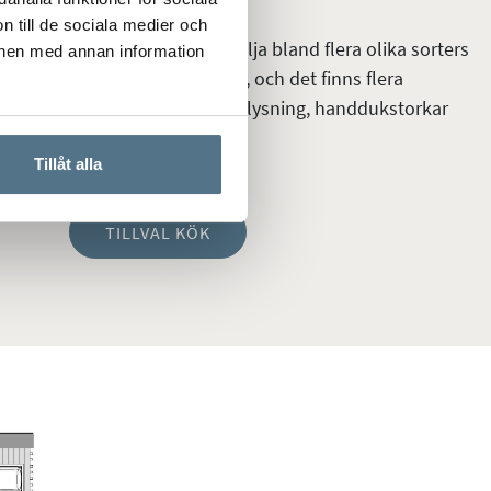
n till de sociala medier och
in egen prägel på köket kan välja bland flera olika sorters
onen med annan information
kivor i massivt trä eller granit, och det finns flera
jligheter finns även för bla belysning, handdukstorkar
Tillåt alla
TILLVAL KÖK