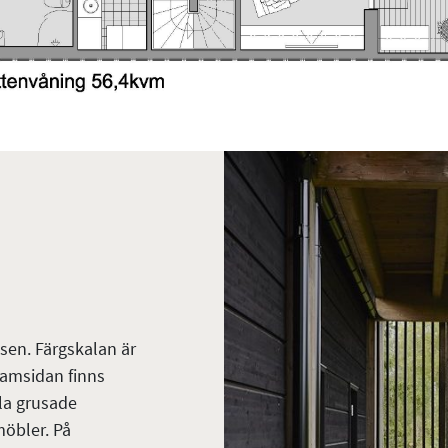
sen. Färgskalan är
ramsidan finns
ala grusade
möbler. På