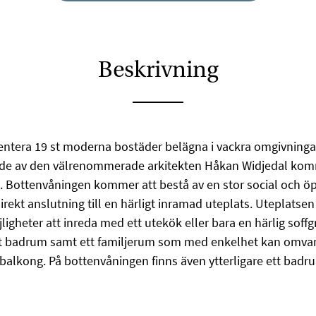
Beskrivning
sentera 19 st moderna bostäder belägna i vackra omgivningar
ade av den välrenommerade arkitekten Håkan Widjedal komm
. Bottenvåningen kommer att bestå av en stor social och ö
irekt anslutning till en härligt inramad uteplats. Uteplatse
jligheter att inreda med ett utekök eller bara en härlig sof
t badrum samt ett familjerum som med enkelhet kan omvandla
balkong. På bottenvåningen finns även ytterligare ett badr