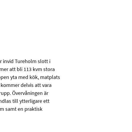
 invid Tureholm slott i
er att bli 113 kvm stora
ppen yta med kök, matplats
n kommer delvis att vara
fgrupp. Övervåningen är
s till ytterligare ett
um samt en praktisk