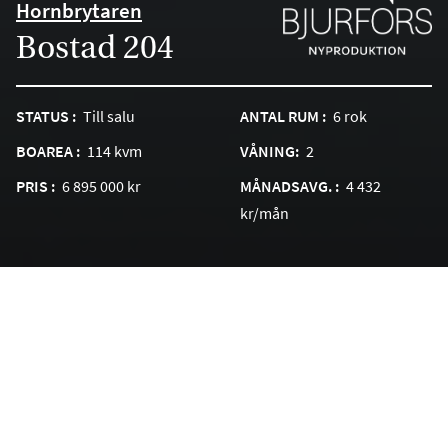
Hornbrytaren
Bostad 204
STATUS :
Till salu
ANTAL RUM :
6 rok
BOAREA :
114 kvm
VÅNING:
2
PRIS :
6 895 000 kr
MÅNADSAVG. :
4 432
kr/mån
TILL PROJEKTSIDAN