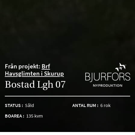
Från projekt:
Brf
Havsglimten i Skurup
Bostad Lgh 07
STATUS :
Såld
ANTAL RUM :
6 rok
BOAREA :
135 kvm